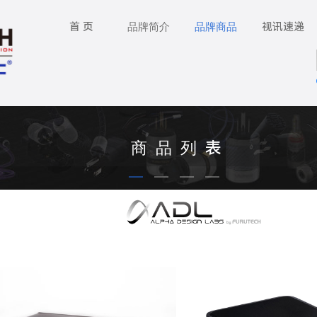
首 页
品牌简介
品牌商品
视讯速递
商 品 列 表