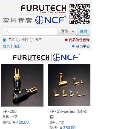
商品
搜索
名称
描述
内容
● 商品
防伪查询
登录
|
注册
●
会员中心
FP-208
FP-GS-series (G) 铜
套
线耳、Y叉
￥420.00
价格:
线耳、Y叉
￥380.00
价格: