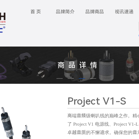
首 页
品牌简介
品牌商品
视讯速递
商 品 详 情
Project V1-S
高端音频级喇叭线的巅峰之作，精
了 Project V1 电源线、Project 
卓越音质的不懈追求，确保您的音