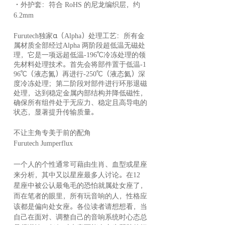
・外护套：符合 RoHS 的尼龙编织层，约
6.2mm
Furutech独家α（Alpha）处理工艺：所有金
属材质全部经过Alpha 两阶段超低温无磁处
理，它是一项远超低温-196℃冷冻处理的领
先材料处理技术。首先会将部件置于低温-1
96℃（液态氮）再进行-250℃（液态氦）深
度冷冻处理；第二阶段对部件进行环形退磁
处理，达到稳定金属内部结构并降低磁性，
确保所有组件处于无应力、稳定且高导电的
状态，显著提升传输质量。
不让主角专美于前的配角
Furutech Jumperflux
一个人的个性通常可藉由生肖、血型或星座
来分析，其中又以星座最多人讨论。在12
星座中被公认最龟毛的恐怕就属处女座了，
而在笔者的眼里，所有玩音响的人，性格应
该都是偏向处女座。各位读者请想想看，当
自己在面对、调整自己的音响系统时心态总