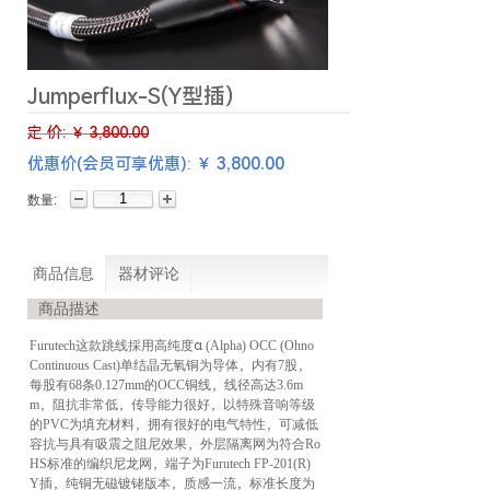
Jumperflux-S(Y型插)
定 价:
￥
3,800.00
3,800.00
优惠价(会员可享优惠): ￥
数量:
商品信息
器材评论
商品描述
Furutech这款跳线採用高纯度α (Alpha) OCC (Ohno
Continuous Cast)单结晶无氧铜为导体，内有7股，
每股有68条0.127mm的OCC铜线，线径高达3.6m
m，阻抗非常低，传导能力很好，以特殊音响等级
的PVC为填充材料，拥有很好的电气特性，可减低
容抗与具有吸震之阻尼效果，外层隔离网为符合Ro
HS标准的编织尼龙网，端子为Furutech FP-201(R)
Y插，纯铜无磁镀铑版本，质感一流，标准长度为