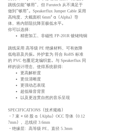
跳线仅能“够用”，但 Furutech 从不满足于
做到“够用”。Speakerflux Jumper Cable 采用
高纯度、大截面积 6mm² α（Alpha）导
体，将内部阻抗降至极低水平。
你可以选择：
精密加工、非磁性 FP-201R 镀铑纯铜 Y 插（Jumperflux-S）
跳线采用 高等级 PE 绝缘材料，可有效降
低电容及共振。外护套为 符合 RoHS 标准
的 PVC 包覆尼龙编织套。与 Speakerflux 同
样的设计理念，使得系统获得：
更高解析度
更佳清晰度
更强动态表现
超低噪音背景
以及更连贯自然的音乐呈现
SPECIFICATIONS（技术规格）
・7 束 × 68 股 α（Alpha）OCC 导体（0.12
7mm），总线径 3.6mm
・绝缘层：高等级 PE，直径 5.3mm