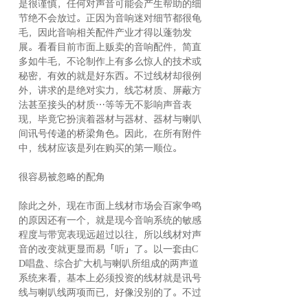
是很谨慎，任何对声音可能会产生帮助的细
节绝不会放过。正因为音响迷对细节都很龟
毛，因此音响相关配件产业才得以蓬勃发
展。看看目前市面上贩卖的音响配件，简直
多如牛毛，不论制作上有多么惊人的技术或
秘密，有效的就是好东西。不过线材却很例
外，讲求的是绝对实力，线芯材质、屏蔽方
法甚至接头的材质⋯等等无不影响声音表
现，毕竟它扮演着器材与器材、器材与喇叭
间讯号传递的桥梁角色。因此，在所有附件
中，线材应该是列在购买的第一顺位。
很容易被忽略的配角
除此之外，现在市面上线材市场会百家争鸣
的原因还有一个，就是现今音响系统的敏感
程度与带宽表现远超过以往，所以线材对声
音的改变就更显而易「听」了。以一套由C
D唱盘、综合扩大机与喇叭所组成的两声道
系统来看，基本上必须投资的线材就是讯号
线与喇叭线两项而已，好像没别的了。不过
家中喇叭拥有Bi-Wire端子的喇叭玩家也就