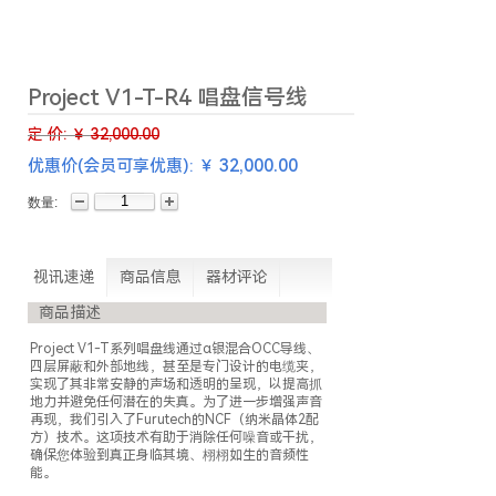
Project V1-T-R4 唱盘信号线
定 价:
￥
32,000.00
32,000.00
优惠价(会员可享优惠): ￥
数量:
视讯速递
商品信息
器材评论
商品描述
Project V1-T系列唱盘线通过α银混合OCC导线、
四层屏蔽和外部地线，甚至是专门设计的电缆夹，
实现了其非常安静的声场和透明的呈现，以提高抓
地力并避免任何潜在的失真。为了进一步增强声音
再现，我们引入了Furutech的NCF（纳米晶体2配
方）技术。这项技术有助于消除任何噪音或干扰，
确保您体验到真正身临其境、栩栩如生的音频性
能。